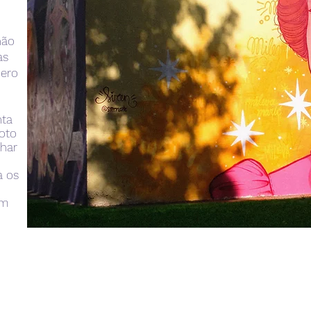
não
as
nero
nta
oto
lhar
o
a os
am