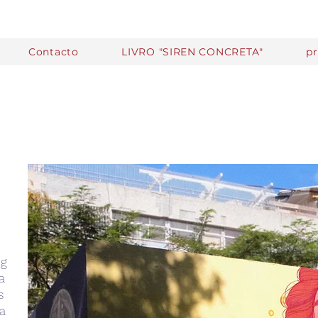
Contacto
LIVRO "SIREN CONCRETA"
p
ng
a
s
ua