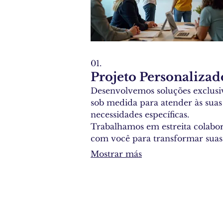
01.
Projeto Personalizad
Desenvolvemos soluções exclusi
sob medida para atender às suas
necessidades específicas.
Trabalhamos em estreita colabo
com você para transformar suas
ideias visionárias em realidade
Mostrar más
tangível, garantindo um resulta
que superará suas expectativas.
projeto é concebido com atençã
detalhes e um compromisso co
excelência.