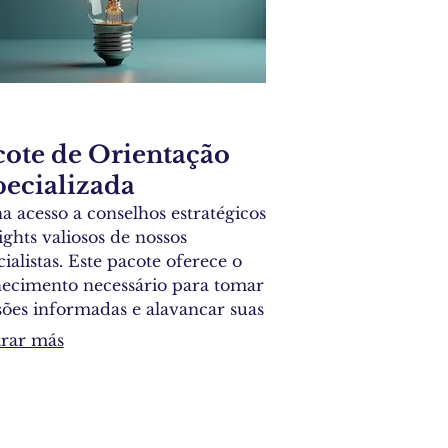
cote de Orientação
pecializada
a acesso a conselhos estratégicos
ights valiosos de nossos
ialistas. Este pacote oferece o
ecimento necessário para tomar
sões informadas e alavancar suas
tunidades. Receba orientação
rar más
a para navegar desafios
lexos.