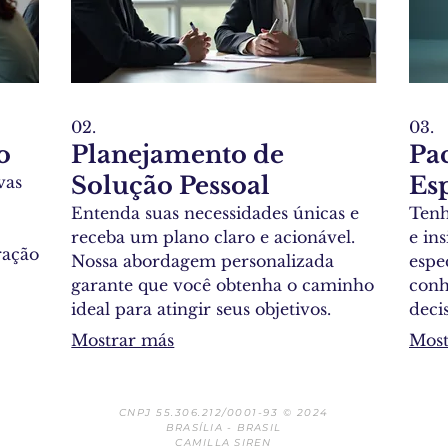
02.
03.
o
Planejamento de
Pa
Solução Pessoal
Es
vas
Entenda suas necessidades únicas e
Tenh
receba um plano claro e acionável.
e ins
ração
Nossa abordagem personalizada
espec
garante que você obtenha o caminho
conh
ideal para atingir seus objetivos.
deci
do
Vamos discutir seu cenário e traçar a
opor
Mostrar más
Most
 Cada
melhor estratégia para o seu sucesso
clar
o aos
individual.
comp
m a
CNPJ 55.306.212/0001-93 © 2024
BRASÍLIA - BRASIL
CAMILLA SIREN