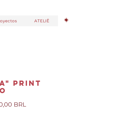
royectos
ATELIÊ
a" Print
no
recio
Precio
0,00 BRL
de
oferta