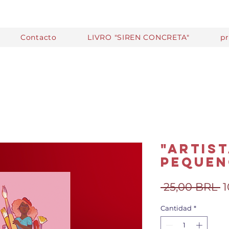
Contacto
LIVRO "SIREN CONCRETA"
p
"Artist
peque
P
 25,00 BRL 
1
Cantidad
*