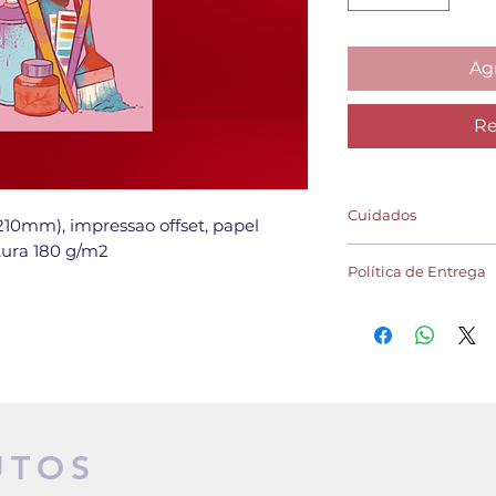
Agr
Re
Cuidados
10mm), impressao offset, papel
tura 180 g/m2
- Ao emoldurar de pr
Política de Entrega
- Não expor/pendura
por muito tempo
O prazo de postagem 
entrega de acordo c
UTOS