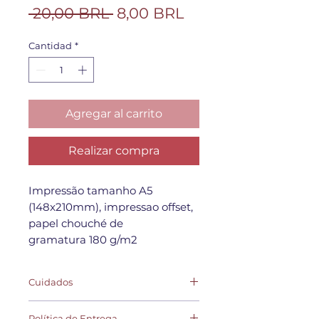
Precio
Precio
 20,00 BRL 
8,00 BRL
de
Cantidad
*
oferta
Agregar al carrito
Realizar compra
Impressão tamanho A5
(148x210mm), impressao offset,
papel chouché de
gramatura 180 g/m2
Cuidados
- Ao emoldurar de preferência em
Política de Entrega