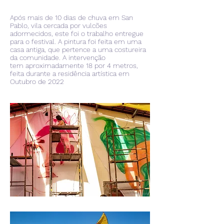
Após mais de 10 dias de chuva em San
Pablo, vila cercada por vulcões
adormecidos, este foi o trabalho entregue
para o festival. A pintura foi feita em uma
casa antiga, que pertence a uma costureira
da comunidade. A intervenção
tem
aproximadamente 18 por 4 metros,
feita durante a residência artística em
Outubro de 2022