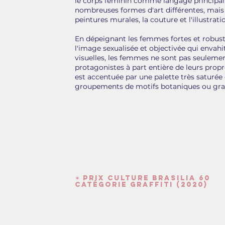
le corps féminin comme langage principal. 
nombreuses formes d'art différentes, mais 
peintures murales, la couture et l'illustrat
En dépeignant les femmes fortes et robust
l'image sexualisée et objectivée qui envahit
visuelles, les femmes ne sont pas seulem
protagonistes à part entière de leurs propre
est accentuée par une palette très saturée
groupements de motifs botaniques ou gra
✶ Prix Culture Brasilia 60
Catégorie Graffiti (2020)