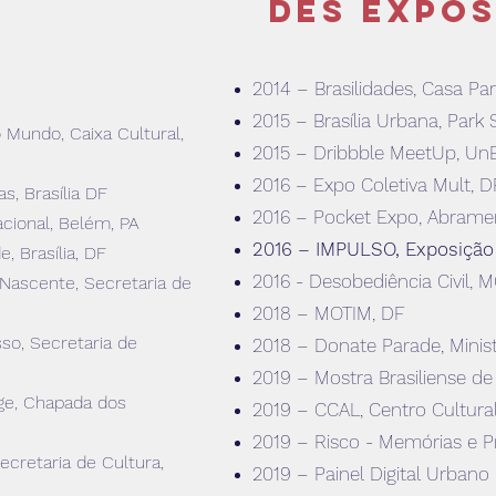
des expos
2014 – Brasilidades, Casa Pa
2015 – Brasília Urbana, Park
Mundo, Caixa Cultural,
2015 – Dribbble MeetUp, Un
2016 – Expo Coletiva Mult, D
, Brasília DF
2016 – Pocket Expo, Abrame
acional, Belém, PA
2016 – IMPULSO, E
xposição
, Brasília, DF
2016 - Desobediência Civil, 
 Nascente, Secretaria de
2018 – MOTIM, DF
so, Secretaria de
2018 – Donate Parade, Minis
2019 – Mostra Brasiliense d
rge, Chapada dos
2019 – CCAL, Centro Cultural
2019 – Risco - Memórias e Pro
ecretaria de Cultura,
2019 – Painel Digital Urban