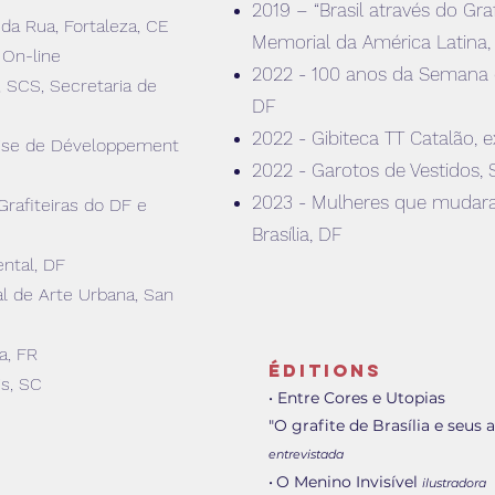
2019 – “Brasil através do Graff
 da Rua, Fortaleza, CE
Memorial da América Latina,
 On-line
2022 - 100 anos da Semana da
, SCS, Secretaria de
DF
2022 - Gibiteca TT Catalão, ex
aise de Développement
2022 - Garotos de Vestidos,
2023 - Mulheres que mudara
Grafiteiras do DF e
Brasília, DF
ntal, DF
al de Arte Urbana, San
a, FR
éditions
is
, S
C
•
Entre Cores e Utopias
"O grafite de Brasília e seus 
entrevistada
•
O Menino Invisível
ilustradora