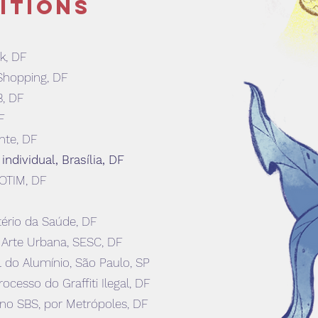
itions
rk, DF
 Shopping, DF
B, DF
F
nte, DF
individual, Brasília, DF
MOTIM, DF
tério da Saúde, DF
e Arte Urbana, SESC, DF
 do Alumínio, São Paulo, SP
cesso do Graffiti Ilegal, DF
o no SBS, por Metrópoles, DF