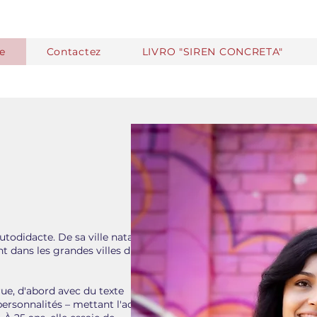
te
Contactez
LIVRO "SIREN CONCRETA"
utodidacte. De sa ville natale à
nt dans les grandes villes du Brésil,
ue, d'abord avec du texte
rsonnalités – mettant l'accent sur