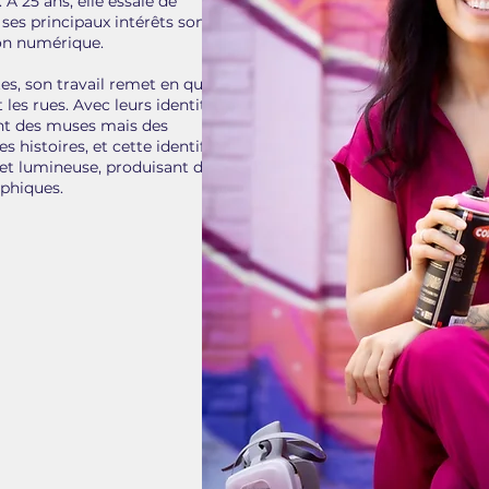
À 25 ans, elle essaie de
ses principaux intérêts sont les
ion numérique.
es, son travail remet en question
 les rues. Avec leurs identités
ent des muses mais des
s histoires, et cette identification
 et lumineuse, produisant des
phiques.