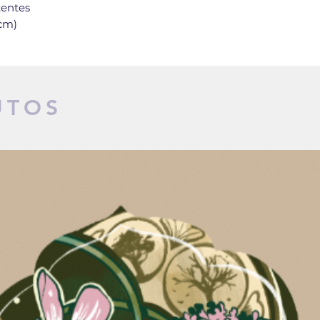
stentes
 cm)
UTOS