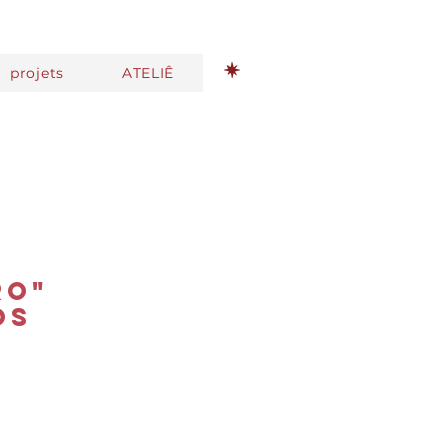
projets
ATELIÊ
ro"
os