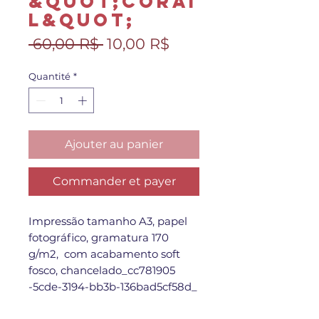
&quot;corai
l&quot;
Prix
Prix
 60,00 R$ 
10,00 R$
original
promotionnel
Quantité
*
Ajouter au panier
Commander et payer
Impressão tamanho A3, papel
fotográfico, gramatura 170
g/m2, com acabamento soft
fosco, chancelado_cc781905
-5cde-3194-bb3b-136bad5cf58d_