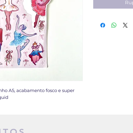
Rup
anho A5, acabamento fosco e super
quid
UTOS