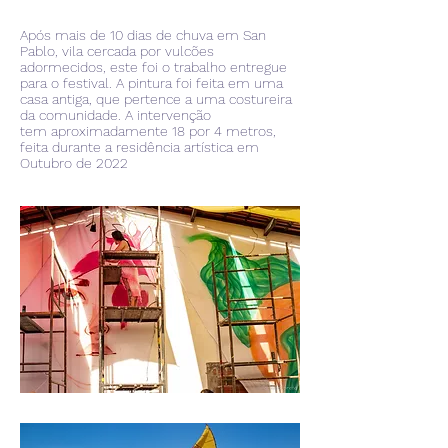
Após mais de 10 dias de chuva em San
Pablo, vila cercada por vulcões
adormecidos, este foi o trabalho entregue
para o festival. A pintura foi feita em uma
casa antiga, que pertence a uma costureira
da comunidade. A intervenção
tem
aproximadamente 18 por 4 metros,
feita durante a residência artística em
Outubro de 2022