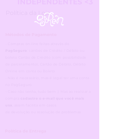
INDEPENDENTES <3
Política da Loja
Métodos de Pagamento
-
Compras on-line feitas através do
PagSeguro
: cartões de Crédito / Débito ou
boleto Cartão de Crédito (com possibilidade
de parcelamento), Cartão de Débito, Débito
Online em conta ou Boleto
-
Não
é
necessário
, mas é legal ter uma conta
no PagSeguro
- Caso
não
tenha, tudo bem :) Mas ao realizar a
compra
cadastre o e-mail que
você
mais
usa
, assim facilita em casos
de
devolução
ou
resolução
de problemas
Política de Entrega