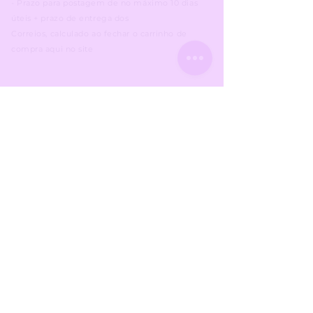
- Prazo para postagem de no máximo 10 dias
úteis + prazo
de entrega dos
Correios,
calculado
ao fechar o carrinho de
compra aqui no site
​Dúvidas?
1) Vá na aba
CONTATO
aqui no site
2) Selecione a
opção
Loja on-line da Siren
em Motivo de Contato
3) Escreva a sua dúvida ou problema
4) Prazo para
resposta
de 5-7 dias úteis
Todos os produtos da loja são
para fins
decorativos e de uso pessoal. Proibida a
revenda. Todas as imagens são protegidas
pela Lei de Direitos Autorais nº 9.610/98.