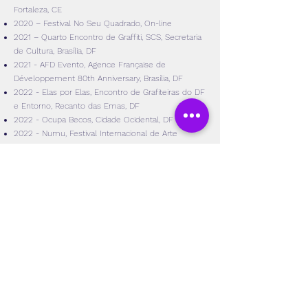
Fortaleza, CE
2020 – Festival No Seu Quadrado, On-line
2021 – Quarto Encontro de Graffiti, SCS, Secretaria
de Cultura, Brasília, DF
2021 - AFD Evento, Agence Française de
Développement 80th Anniversary, Brasília, DF
2022 - Elas por Elas, Encontro de Grafiteiras do DF
e Entorno, Recanto das Emas, DF
2022 - Ocupa Becos, Cidade Ocidental, DF
2022 - Numu, Festival Internacional de Arte
Urbana, San Pablo, Equador, EC
2023 - Colors Festival, Paris, França, FR
2023 - Street Art Tour,
Florianópolis
, S
C
Exposições
2014 – Brasilidades, Casa Park, DF
2015 – Brasília Urbana, Park Shopping, DF
2015 – Dribbble MeetUp, UnB, DF
2016 – Expo Coletiva Mult, DF
2016 – Pocket Expo, Abramente, DF
2016 – IMPULSO, E
xposição
individual, Brasília,
DF