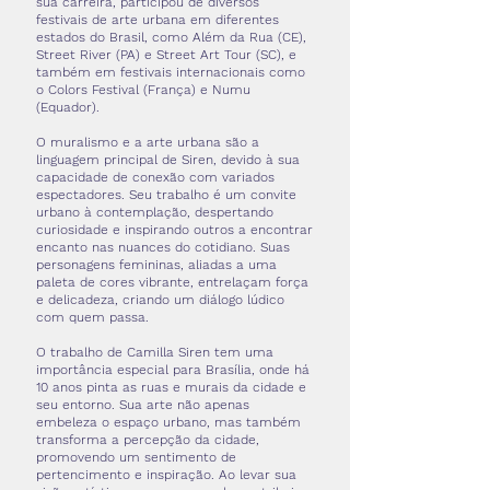
sua carreira, participou de diversos
festivais de arte urbana em diferentes
estados do Brasil, como Além da Rua (CE),
Street River (PA) e Street Art Tour (SC), e
também em festivais internacionais como
o Colors Festival (França) e Numu
(Equador).
O muralismo e a arte urbana são a
linguagem principal de Siren, devido à sua
capacidade de conexão com variados
espectadores. Seu trabalho é um convite
urbano à contemplação, despertando
curiosidade e inspirando outros a encontrar
encanto nas nuances do cotidiano. Suas
personagens femininas, aliadas a uma
paleta de cores vibrante, entrelaçam força
e delicadeza, criando um diálogo lúdico
com quem passa.
O trabalho de Camilla Siren tem uma
importância especial para Brasília, onde há
10 anos pinta as ruas e murais da cidade e
seu entorno. Sua arte não apenas
embeleza o espaço urbano, mas também
transforma a percepção da cidade,
promovendo um sentimento de
pertencimento e inspiração. Ao levar sua