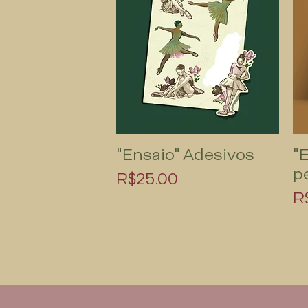
"Ensaio" Adesivos
"
Quick View
p
Price
R$25.00
P
R