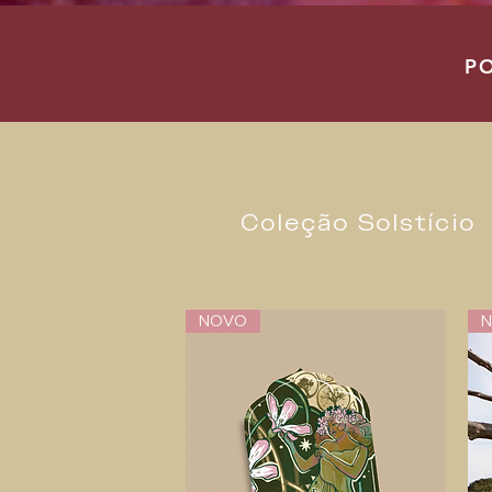
P
Coleção Solstício
NOVO