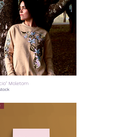
ício" Moletom
Quick View
stock
O