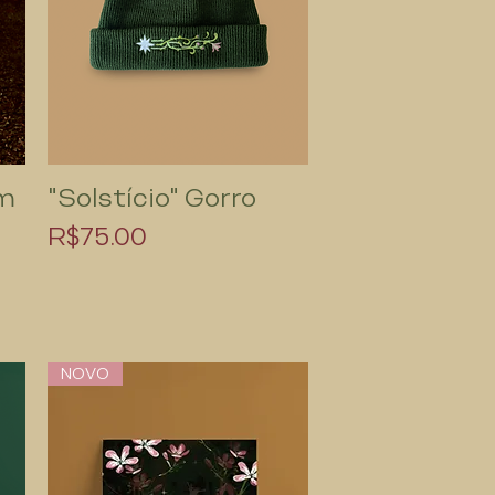
om
"Solstício" Gorro
Quick View
Price
R$75.00
NOVO