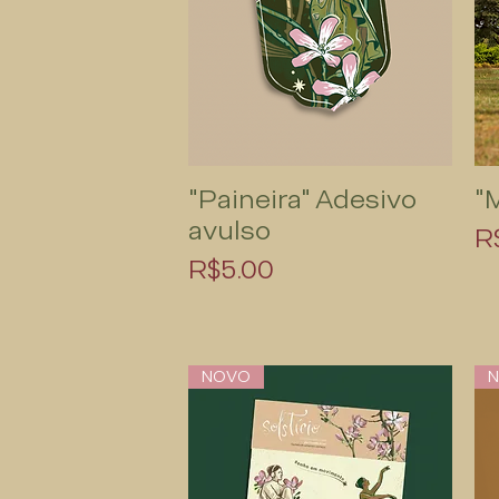
"Paineira" Adesivo
"
Quick View
avulso
P
R
Price
R$5.00
NOVO