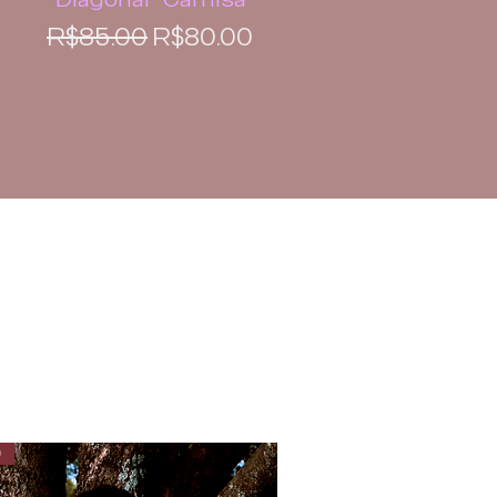
Regular Price
Sale Price
R$85.00
R$80.00
O