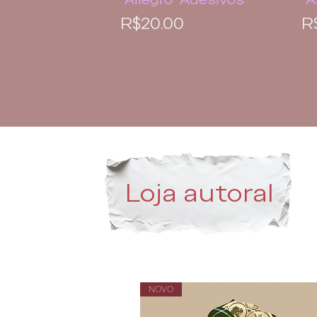
Price
P
R$20.00
R
Loja autoral
NOVO