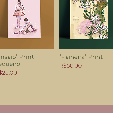
Ensaio" Print
"Paineira" Print
Quick View
Quick View
equeno
Price
R$60.00
rice
$25.00