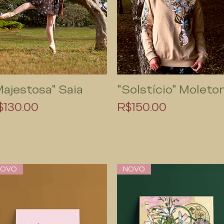
Majestosa" Saia
"Solstício" Molet
Quick View
Quick View
rice
Price
$130.00
R$150.00
NOVO
NOVO