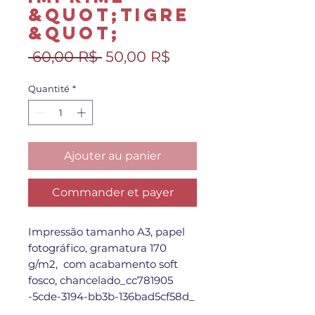
&quot;Tigre
&quot;
Prix
Prix
 60,00 R$ 
50,00 R$
original
promotionnel
Quantité
*
Ajouter au panier
Commander et payer
Impressão tamanho A3, papel
fotográfico, gramatura 170
g/m2, com acabamento soft
fosco, chancelado_cc781905
-5cde-3194-bb3b-136bad5cf58d_